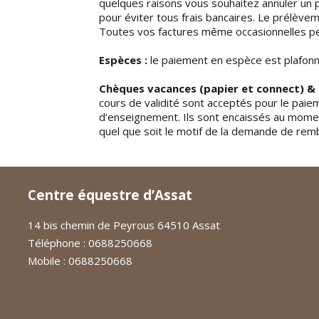
quelques raisons vous souhaitez annuler un p
pour éviter tous frais bancaires. Le prélève
Toutes vos factures même occasionnelles pe
Espèces :
le paiement en espèce est plafon
Chèques vacances (papier et connect) &
cours de validité sont acceptés pour le pai
d’enseignement. Ils sont encaissés au momen
quel que soit le motif de la demande de re
Centre équestre d’Assat
14 bis chemin de Peyrous 64510 Assat
Téléphone : 0688250668
Mobile : 0688250668