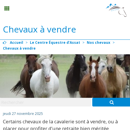
Chevaux à vendre
Randonnée
Accueil
>
Le Centre Équestre d’Assat
>
Nos chevaux
>
Planning
Chevaux à vendre
Menu
Mon compte
Panier
0
jeudi 27 novembre 2025
Contact
Certains chevaux de la cavalerie sont à vendre, ou à
placer pour profiter d’une retraite bien méritée